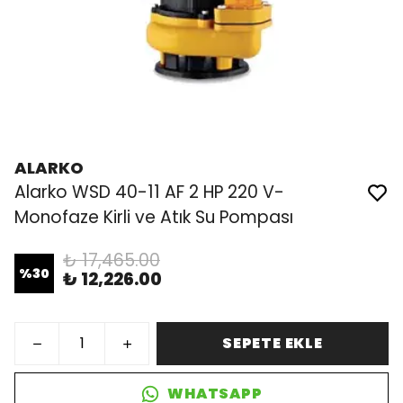
ALARKO
Alarko WSD 40-11 AF 2 HP 220 V-
Monofaze Kirli ve Atık Su Pompası
₺ 17,465.00
%
30
₺ 12,226.00
SEPETE EKLE
WHATSAPP