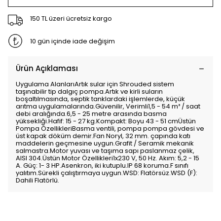
150 TL üzeri ücretsiz kargo
10 gün içinde iade değişim
Ürün Açıklaması
Uygulama AlanlarıArtık sular için Shrouded sistem
taşınabilir tip dalgıç pompa.Artık ve kirli suların
boşaltılmasında, septik tanklardaki işlemlerde, küçük
arıtma uygulamalarında.Güvenilir, Verimli1,5 - 54 m³ / saat
debi aralığında.6,5 - 25 metre arasında basma
yüksekliği.Hafif: 15 - 27 kg.Kompakt: Boyu 43 - 51 cmÜstün
Pompa ÖzellikleriBasma ventili, pompa pompa gövdesi ve
üst kapak döküm demir.Fan Noryl, 32 mm. çapında katı
maddelerin geçmesine uygun.Grafit / Seramik mekanik
salmastra.Motor yuvası ve taşıma sapı paslanmaz çelik,
AISI 304.Üstün Motor Özellikleri1x230 V, 50 Hz. Akım: 5,2 - 15
A. Güç: 1- 3 HP.Asenkron, iki kutuplu.IP 68 koruma.F sınıfı
yalıtım.Sürekli çalıştırmaya uygun.WSD: Flatörsüz.WSD (F):
Dahili Flatörlü.