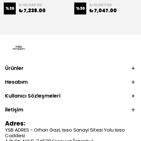
₺ 10,340.00
₺ 10,067.00
%
30
%
30
₺ 7,238.00
₺ 7,047.00
Ürünler
Hesabım
Kullanıcı Sözleşmeleri
İletişim
Adres:
YSB ADRES - Orhan Gazi, Isıso Sanayi Sitesi Yolu Isıso
Caddesi