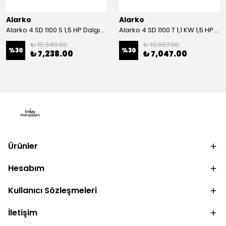
Alarko
Alarko
Alarko 4 SD 1100 S 1,5 HP Dalgıç Motor
Alarko 4 SD 1100 T 1,1 KW 1,5 HP Dalgıç Motor
₺ 10,340.00
₺ 10,067.00
%
30
%
30
₺ 7,238.00
₺ 7,047.00
Ürünler
Hesabım
Kullanıcı Sözleşmeleri
İletişim