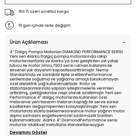
150 TL üzeri ücretsiz kargo
10 gün içinde iade değişim
Ürün Açıklaması
4’’ Dalgıç Pompa Motorları DIAMOND PERFORMANCE SERİSİ
Yeni seri Alarko Dalgıç pompa motorlarında rakip
motorlardanfarklı ve Alarko'ya özel geliştirilen üst yatak
tutucu ile motor ömrü,7303 serisi rulman kullanımı ile
eksenel yük dayanım kapasitesiarttırılmıştır. Nema
Standartında ve sarılabilir tipte üretilenPerformance
serilerinde soğutma ve yağlama amaçlı toksikolmayan
özel dielektrik yağ kullanılmaktadır. Rotor ve
statortasarımlarında yapılan iyileştirmelerle verimleri
arttırılmış, çektiğiakımlar nispi olarak azaltılmıştır.Yeni seri
Performance 4” dalgıç motorlarda kullanılan özel
mebranve yeni tasarım mebran kapağı ile servis süresi
kısaltılırken değişimişlemleri kolaylaştırılmıştır. Yeni seri
motorlarda stokta beklemesüresince motor yağının motor
dışına sızmasını engelleyenözel sızdırmazlık bantları
kullanılmaktadır. Alarko 4” DiamondPerformance serisi
motorlar istatiksel metotlarla standartlarauygun
Devamını Göster