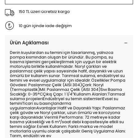
150 TL üzeri ücretsiz kargo
10 gün içinde iade değişim
Ürün Açıklaması
Derin kuyulardan su temini için tasarlanmış, yalnızca
pompa kısmından oluşan bir üründür. Bu pompa, su
basma işlemini gerçekleştirmek için uygun bir elektrik
motoruyla birlikte kullanılmalıdır. Noryl çarkları ve
paslanmaz çelik yapısı sayesinde hafif, dayanıklı ve uzun
ömürlü bir kullanım sunar. Tarımsal sulama, endüstriyel su
temini ve evsel uygulamalar için idealdir.Özellikler:Pompa
Gövdesi: Paslanmaz Çelik (AISI 304)Çark: Noryl
(Termoplastik)Mil: Paslanmaz Çelik (AISI 304)Sıvı Basma
Sıcaklığı: 0-35°CÇıkış Çapı: 1 1/4″Kullanım Alanları:Tarımsal
sulama projeleriEndüstriyel su temin sistemleriEvsel su
teminiTicari su basınçlandırma
uygulamalarıAvantajlar:Hafif ve Dayanıklı Yapı: Paslanmaz
çelik gövde ve Noryl çarklar, uzun ömürlü ve korozyona
karşı dayanıklıdır.Verimli Performans: 72 metreye kadar
basma yüksekliği ve 6 m³/saat debi kapasitesiyle etkili su
temini sağlar.Esnek Kullanım: Farklı marka ve model
motorlarla uyumlu olarak çalışabilir.Geniş Uygulama Alanı:
Tarım, endüstri ve ev