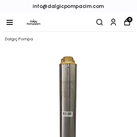
info@dalgicpompacim.com
0
Dalgıç Pompa