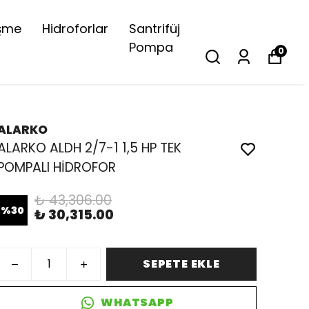
şme
Hidroforlar
Santrifüj
Pompa
0
ALARKO
ALARKO ALDH 2/7-1 1,5 HP TEK
POMPALI HİDROFOR
₺ 43,306.00
%
30
₺ 30,315.00
SEPETE EKLE
WHATSAPP