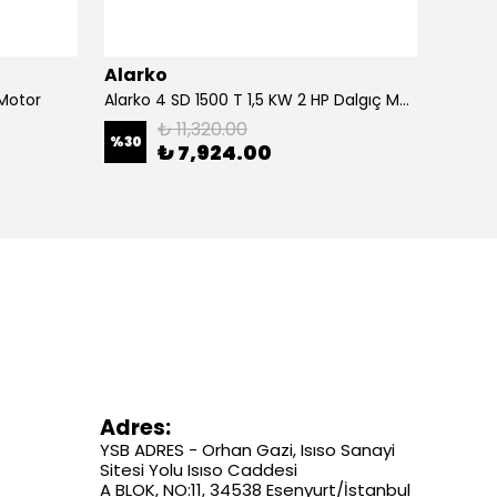
Alarko
Alark
 Motor
Alarko 4 SD 1500 T 1,5 KW 2 HP Dalgıç Motor
Alarko
₺ 11,320.00
%
30
%
30
₺ 7,924.00
Adres:
YSB ADRES - Orhan Gazi, Isıso Sanayi
Sitesi Yolu Isıso Caddesi
A BLOK, NO:11, 34538 Esenyurt/İstanbul