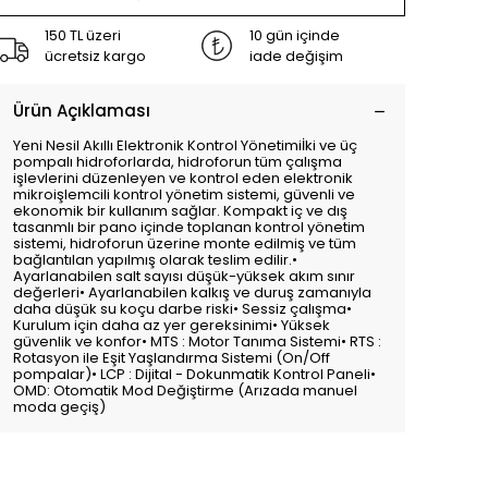
150 TL üzeri
10 gün içinde
ücretsiz kargo
iade değişim
Ürün Açıklaması
Yeni Nesil Akıllı Elektronik Kontrol Yönetimiİki ve üç
pompalı hidroforlarda, hidroforun tüm çalışma
işlevlerini düzenleyen ve kontrol eden elektronik
mikroişlemcili kontrol yönetim sistemi, güvenli ve
ekonomik bir kullanım sağlar. Kompakt iç ve dış
tasanmlı bir pano içinde toplanan kontrol yönetim
sistemi, hidroforun üzerine monte edilmiş ve tüm
bağlantılan yapılmış olarak teslim edilir.•
Ayarlanabilen salt sayısı düşük-yüksek akım sınır
değerleri• Ayarlanabilen kalkış ve duruş zamanıyla
daha düşük su koçu darbe riski• Sessiz çalışma•
Kurulum için daha az yer gereksinimi• Yüksek
güvenlik ve konfor• MTS : Motor Tanıma Sistemi• RTS :
Rotasyon ile Eşit Yaşlandırma Sistemi (On/Off
pompalar)• LCP : Dijital - Dokunmatik Kontrol Paneli•
OMD: Otomatik Mod Değiştirme (Arızada manuel
moda geçiş)