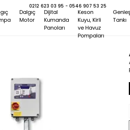
0212 623 03 95 - 0546 907 53 25
lgıç
Dalgıç
Dijital
Keson
Genle
mpa
Motor
Kumanda
Kuyu, Kirli
Tankı
Panoları
ve Havuz
Pompaları