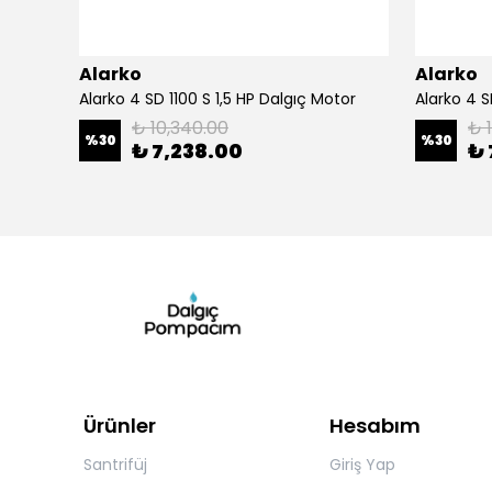
Alarko
Alarko
Alarko 4SD10/30 DMD 30 Kad. 7,5 HP Dalgıç Pompa
Alarko 4 SD 1100 S 1,5 HP Dalgıç Motor
₺ 10,340.00
₺ 
%
30
%
30
₺ 7,238.00
₺ 
Ürünler
Hesabım
Santrifüj
Giriş Yap