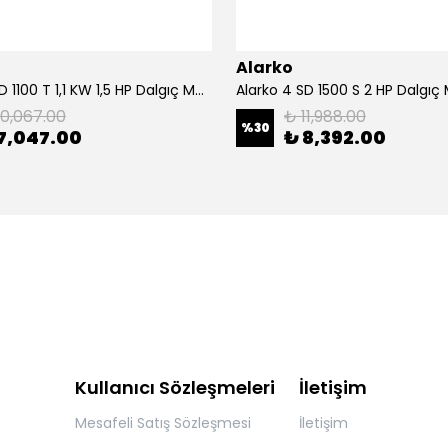
Alarko
Alarko 4 SD 1100 T 1,1 KW 1,5 HP Dalgıç Motor
Alarko 4 SD 1500 S 2 HP Dalgıç
10,067.00
₺ 11,988.00
%
30
7,047.00
₺ 8,392.00
Kullanıcı Sözleşmeleri
İletişim
Mesafeli Satış Sözleşmesi
İletişim