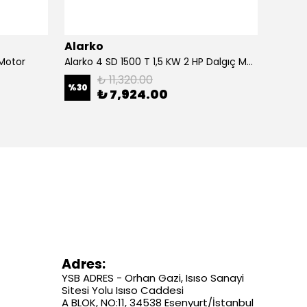
Alarko
Alark
 Motor
Alarko 4 SD 1500 T 1,5 KW 2 HP Dalgıç Motor
Alarko
₺ 11,320.00
%
30
%
30
₺ 7,924.00
Adres:
YSB ADRES - Orhan Gazi, Isıso Sanayi
Sitesi Yolu Isıso Caddesi
A BLOK, NO:11, 34538 Esenyurt/İstanbul