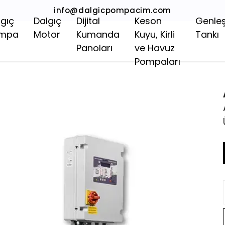
info@dalgicpompacim.com
lgıç
Dalgıç
Dijital
Keson
Genle
mpa
Motor
Kumanda
Kuyu, Kirli
Tankı
Panoları
ve Havuz
Pompaları