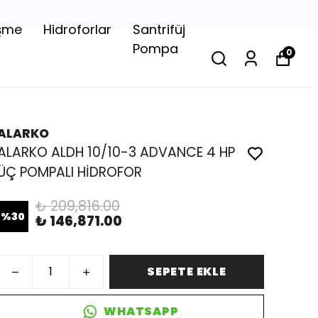
şme
Hidroforlar
Santrifüj
Pompa
0
ALARKO
ALARKO ALDH 10/10-3 ADVANCE 4 HP
ÜÇ POMPALI HİDROFOR
₺ 209,816.00
%
30
₺ 146,871.00
SEPETE EKLE
WHATSAPP