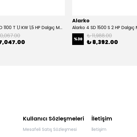
Alarko
Alarko 4 SD 1100 T 1,1 KW 1,5 HP Dalgıç Motor
Alarko 4 SD 1500 S 2 HP Dalgıç
10,067.00
₺ 11,988.00
%
30
7,047.00
₺ 8,392.00
Kullanıcı Sözleşmeleri
İletişim
Mesafeli Satış Sözleşmesi
İletişim