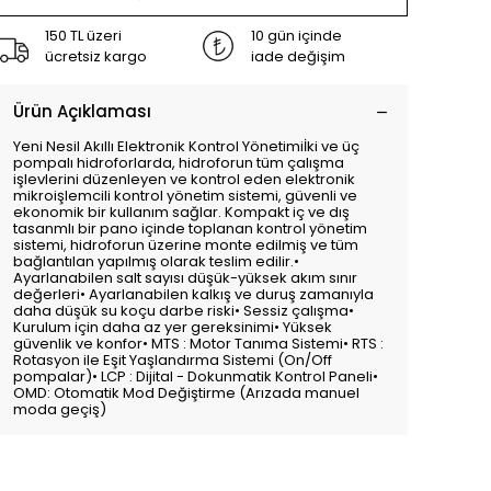
150 TL üzeri
10 gün içinde
ücretsiz kargo
iade değişim
Ürün Açıklaması
Yeni Nesil Akıllı Elektronik Kontrol Yönetimiİki ve üç
pompalı hidroforlarda, hidroforun tüm çalışma
işlevlerini düzenleyen ve kontrol eden elektronik
mikroişlemcili kontrol yönetim sistemi, güvenli ve
ekonomik bir kullanım sağlar. Kompakt iç ve dış
tasanmlı bir pano içinde toplanan kontrol yönetim
sistemi, hidroforun üzerine monte edilmiş ve tüm
bağlantılan yapılmış olarak teslim edilir.•
Ayarlanabilen salt sayısı düşük-yüksek akım sınır
değerleri• Ayarlanabilen kalkış ve duruş zamanıyla
daha düşük su koçu darbe riski• Sessiz çalışma•
Kurulum için daha az yer gereksinimi• Yüksek
güvenlik ve konfor• MTS : Motor Tanıma Sistemi• RTS :
Rotasyon ile Eşit Yaşlandırma Sistemi (On/Off
pompalar)• LCP : Dijital - Dokunmatik Kontrol Paneli•
OMD: Otomatik Mod Değiştirme (Arızada manuel
moda geçiş)