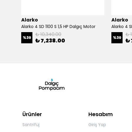
Alarko
Alarko
Alarko 4SD10/30 DMD 30 Kad. 7,5 HP Dalgıç Pompa
Alarko 4 SD 1100 S 1,5 HP Dalgıç Motor
₺ 10,340.00
₺ 
%
30
%
30
₺ 7,238.00
₺ 
Ürünler
Hesabım
Santrifüj
Giriş Yap