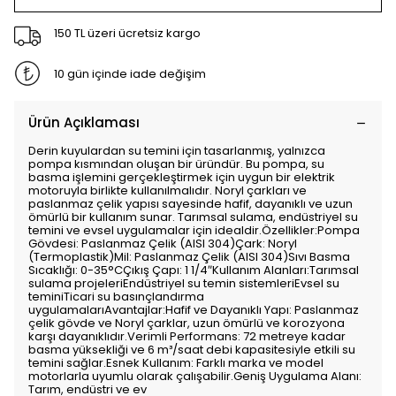
150 TL üzeri ücretsiz kargo
10 gün içinde iade değişim
Ürün Açıklaması
Derin kuyulardan su temini için tasarlanmış, yalnızca
pompa kısmından oluşan bir üründür. Bu pompa, su
basma işlemini gerçekleştirmek için uygun bir elektrik
motoruyla birlikte kullanılmalıdır. Noryl çarkları ve
paslanmaz çelik yapısı sayesinde hafif, dayanıklı ve uzun
ömürlü bir kullanım sunar. Tarımsal sulama, endüstriyel su
temini ve evsel uygulamalar için idealdir.Özellikler:Pompa
Gövdesi: Paslanmaz Çelik (AISI 304)Çark: Noryl
(Termoplastik)Mil: Paslanmaz Çelik (AISI 304)Sıvı Basma
Sıcaklığı: 0-35°CÇıkış Çapı: 1 1/4″Kullanım Alanları:Tarımsal
sulama projeleriEndüstriyel su temin sistemleriEvsel su
teminiTicari su basınçlandırma
uygulamalarıAvantajlar:Hafif ve Dayanıklı Yapı: Paslanmaz
çelik gövde ve Noryl çarklar, uzun ömürlü ve korozyona
karşı dayanıklıdır.Verimli Performans: 72 metreye kadar
basma yüksekliği ve 6 m³/saat debi kapasitesiyle etkili su
temini sağlar.Esnek Kullanım: Farklı marka ve model
motorlarla uyumlu olarak çalışabilir.Geniş Uygulama Alanı:
Tarım, endüstri ve ev