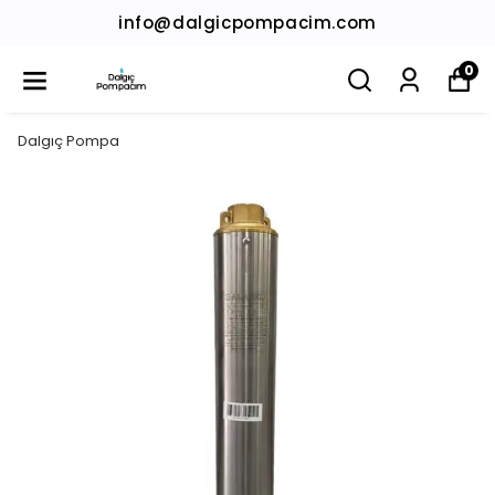
info@dalgicpompacim.com
0
Dalgıç Pompa