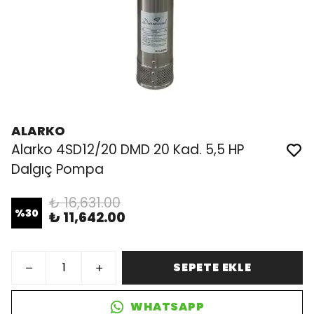
ALARKO
Alarko 4SD12/20 DMD 20 Kad. 5,5 HP
Dalgıç Pompa
₺ 16,631.00
%
30
₺ 11,642.00
SEPETE EKLE
WHATSAPP