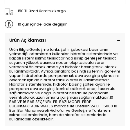
150 TL üzeri ücretsiz kargo
10 gün içinde iade değişim
Ürün Açıklaması
Ürün BilgisiGenleşme tankı, şehir şebekesi basıncının
yetmediği ortamlarda kullanılan hidrofor sistemlerinde ve
kapalı sistem ısıtma tesisatlarında ısınıp genleşen tesisat
suyunun yüksek basınca neden olup tesisata zarar
vermesini önlemek amacıyla hidrofor basınç tankı olarak
kullanılmaktadır. Ayrıca, binalara basınçlı su temini görevini
yapan hidroforlarda pompanın sık devreye girip çıkmasını
önlemek için de hidrofor tankı olarak kullanılmaktadır.
Hidrofor sistemlerinde, hidrofor basınç şalteri ayarı ile
pompanın devreye girişi kontrol edilerek enerji tasarrufu
sağlanmakta ve doğru hidrofor hesabı ile pompanın
verimli olarak uzun ömürlü çalışması sağlanmaktadır.10
BAR VE 16 BAR SEÇENEKLERİ BAZI MODELLERDE
BULUNMAKTADIR.WATES markası ile üretilen 24 LT - 5000 10
Bar, Bar Manometreli Hidrofor ve Genleşme Tankı hem
ısıtma sistemlerinde, hem de hidrofor sistemlerinde
kullanılabilir özelliktedir.