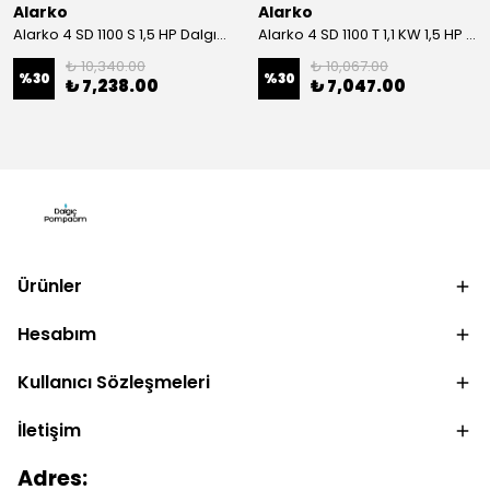
Alarko
Alarko
Alarko 4 SD 1100 S 1,5 HP Dalgıç Motor
Alarko 4 SD 1100 T 1,1 KW 1,5 HP Dalgıç Motor
₺ 10,340.00
₺ 10,067.00
%
30
%
30
₺ 7,238.00
₺ 7,047.00
Ürünler
Hesabım
Kullanıcı Sözleşmeleri
İletişim
Adres: