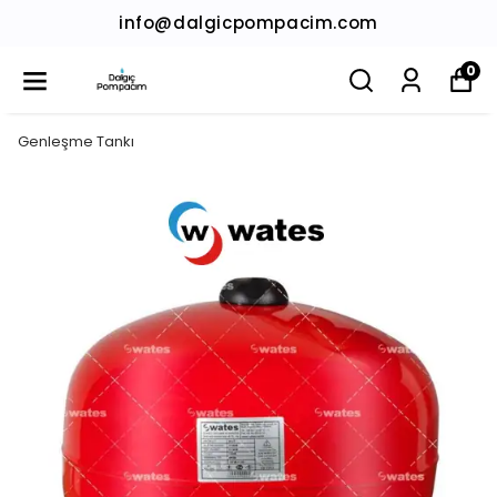
info@dalgicpompacim.com
0
Genleşme Tankı