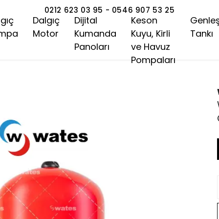
0212 623 03 95 - 0546 907 53 25
lgıç
Dalgıç
Dijital
Keson
Genle
mpa
Motor
Kumanda
Kuyu, Kirli
Tankı
Panoları
ve Havuz
Pompaları