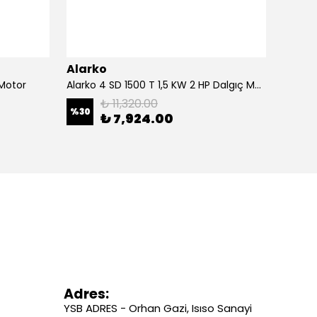
Alarko
Alark
 Motor
Alarko 4 SD 1500 T 1,5 KW 2 HP Dalgıç Motor
Alarko
₺ 11,320.00
%
30
%
30
₺ 7,924.00
Adres:
YSB ADRES - Orhan Gazi, Isıso Sanayi