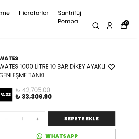
şme
Hidroforlar
Santrifüj
Pompa
0
WATES
WATES 1000 LİTRE 10 BAR DİKEY AYAKLI
GENLEŞME TANKI
₺ 42,705.00
%
22
₺ 33,309.90
SEPETE EKLE
WHATSAPP