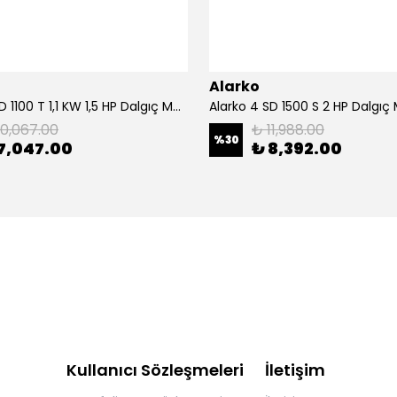
Alarko
Alarko 4 SD 1100 T 1,1 KW 1,5 HP Dalgıç Motor
Alarko 4 SD 1500 S 2 HP Dalgıç
10,067.00
₺ 11,988.00
%
30
7,047.00
₺ 8,392.00
Kullanıcı Sözleşmeleri
İletişim