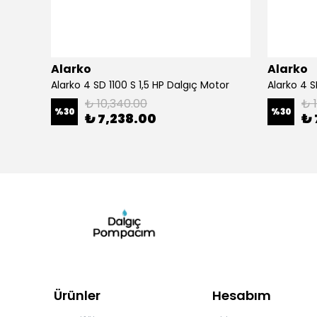
Alarko
Alarko
Alarko 4SD10/30 DMD 30 Kad. 7,5 HP Dalgıç Pompa
Alarko 4 SD 1100 S 1,5 HP Dalgıç Motor
₺ 10,340.00
₺ 
%
30
%
30
₺ 7,238.00
₺ 
Ürünler
Hesabım