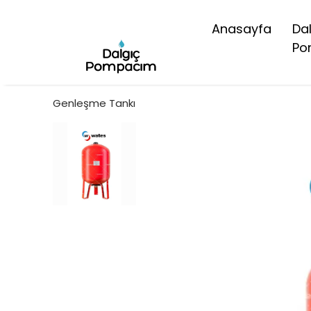
Anasayfa
Da
Po
Genleşme Tankı