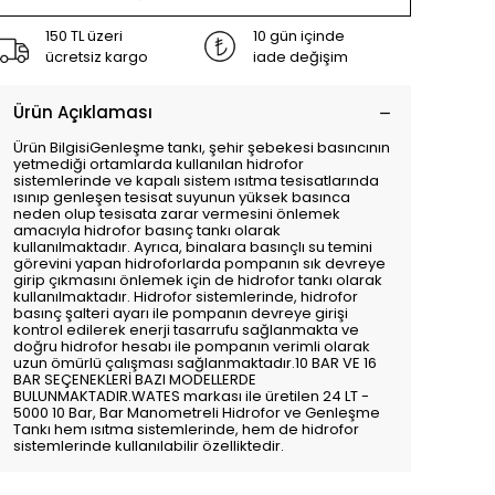
150 TL üzeri
10 gün içinde
ücretsiz kargo
iade değişim
Ürün Açıklaması
Ürün BilgisiGenleşme tankı, şehir şebekesi basıncının
yetmediği ortamlarda kullanılan hidrofor
sistemlerinde ve kapalı sistem ısıtma tesisatlarında
ısınıp genleşen tesisat suyunun yüksek basınca
neden olup tesisata zarar vermesini önlemek
amacıyla hidrofor basınç tankı olarak
kullanılmaktadır. Ayrıca, binalara basınçlı su temini
görevini yapan hidroforlarda pompanın sık devreye
girip çıkmasını önlemek için de hidrofor tankı olarak
kullanılmaktadır. Hidrofor sistemlerinde, hidrofor
basınç şalteri ayarı ile pompanın devreye girişi
kontrol edilerek enerji tasarrufu sağlanmakta ve
doğru hidrofor hesabı ile pompanın verimli olarak
uzun ömürlü çalışması sağlanmaktadır.10 BAR VE 16
BAR SEÇENEKLERİ BAZI MODELLERDE
BULUNMAKTADIR.WATES markası ile üretilen 24 LT -
5000 10 Bar, Bar Manometreli Hidrofor ve Genleşme
Tankı hem ısıtma sistemlerinde, hem de hidrofor
sistemlerinde kullanılabilir özelliktedir.