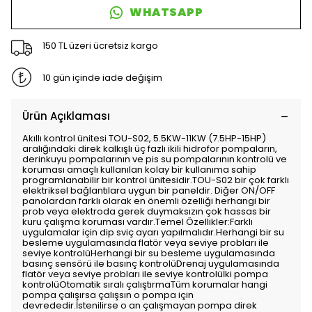
WHATSAPP
150 TL üzeri ücretsiz kargo
10 gün içinde iade değişim
Ürün Açıklaması
Akıllı kontrol ünitesi TOU-S02, 5.5KW-11KW (7.5HP-15HP)
aralığındaki direk kalkışlı üç fazlı ikili hidrofor pompaların,
derinkuyu pompalarının ve pis su pompalarının kontrolü ve
koruması amaçlı kullanılan kolay bir kullanıma sahip
programlanabilir bir kontrol ünitesidir.TOU-S02 bir çok farklı
elektriksel bağlantılara uygun bir paneldir. Diğer ON/OFF
panolardan farklı olarak en önemli özelliği herhangi bir
prob veya elektroda gerek duymaksızın çok hassas bir
kuru çalışma koruması vardır.Temel Özellikler:Farklı
uygulamalar için dip sviç ayarı yapılmalıdır.Herhangi bir su
besleme uygulamasında flatör veya seviye probları ile
seviye kontrolüHerhangi bir su besleme uygulamasında
basınç sensörü ile basınç kontrolüDrenaj uygulamasında
flatör veya seviye probları ile seviye kontrolüİki pompa
kontrolüOtomatik sıralı çalıştırmaTüm korumalar hangi
pompa çalışırsa çalışsın o pompa için
devrededir.İstenilirse o an çalışmayan pompa direk