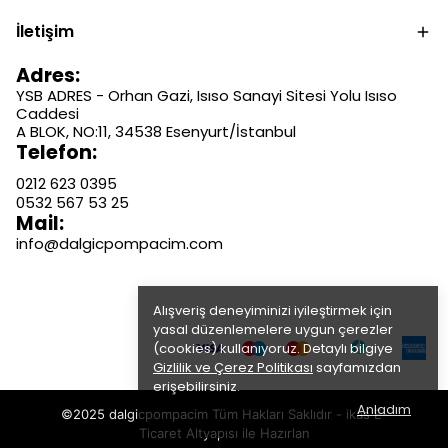
İletişim
Adres:
YSB ADRES - Orhan Gazi, Isıso Sanayi Sitesi Yolu Isıso
Caddesi
A BLOK, NO:11, 34538 Esenyurt/İstanbul
Telefon:
0212 623 0395
0532 567 53 25
Mail:
info@dalgicpompacim.com
Alışveriş deneyiminizi iyileştirmek için
yasal düzenlemelere uygun çerezler
(cookies) kullanıyoruz. Detaylı bilgiye
Gizlilik ve Çerez Politikası
sayfamızdan
erişebilirsiniz.
Anladım
©2025 dalgicpompacim Tüm Hakları Saklıdır - ikas E-
Ticaret
Altyapısı ile Hazırlan