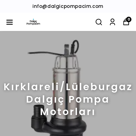
info@dalgicpompacim.com
0
Kırklareli/Lüleburgaz
Dalgıç Pompa
Motorları