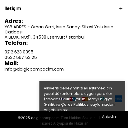
İletişim
Adres:
YSB ADRES - Orhan Gazi, Isıso Sanayi Sitesi Yolu Isıso
Caddesi
A BLOK, NO:11, 34538 Esenyurt/İstanbul
Telefon:
0212 623 0395
0532 567 53 25
Mail:
info@dalgicpompacim.com
Alışveriş deneyiminizi iyileştirmek için
yasal düzenlemelere uygun çerezler
(cookies) kullanıyoruz. Detaylı bilgiye
Gizlilik ve Çerez Politikası
sayfamızdan
erişebilirsiniz.
Anladım
©2025 dalgicpompacim Tüm Hakları Saklıdır - ikas E-
Ticaret
Altyapısı ile Hazırlan