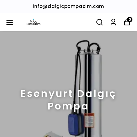
info@dalgicpompacim.com
0
Esenyurt Dalgıç
Pompa