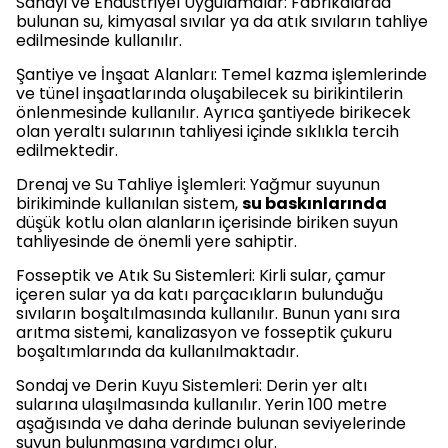
Sanayi ve Endüstriyel Uygulamalar: Fabrikalarda
bulunan su, kimyasal sıvılar ya da atık sıvıların tahliye
edilmesinde kullanılır.
Şantiye ve İnşaat Alanları: Temel kazma işlemlerinde
ve tünel inşaatlarında oluşabilecek su birikintilerin
önlenmesinde kullanılır. Ayrıca şantiyede birikecek
olan yeraltı sularının tahliyesi içinde sıklıkla tercih
edilmektedir.
Drenaj ve Su Tahliye İşlemleri: Yağmur suyunun
birikiminde kullanılan sistem,
su baskınlarında
düşük kotlu olan alanların içerisinde biriken suyun
tahliyesinde de önemli yere sahiptir.
Fosseptik ve Atık Su Sistemleri: Kirli sular, çamur
içeren sular ya da katı parçacıkların bulunduğu
sıvıların boşaltılmasında kullanılır. Bunun yanı sıra
arıtma sistemi, kanalizasyon ve fosseptik çukuru
boşaltımlarında da kullanılmaktadır.
Sondaj ve Derin Kuyu Sistemleri: Derin yer altı
sularına ulaşılmasında kullanılır. Yerin 100 metre
aşağısında ve daha derinde bulunan seviyelerinde
suyun bulunmasına yardımcı olur.