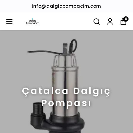
info@dalgicpompacim.com
0
Çatalca Dalgıç
Pompası