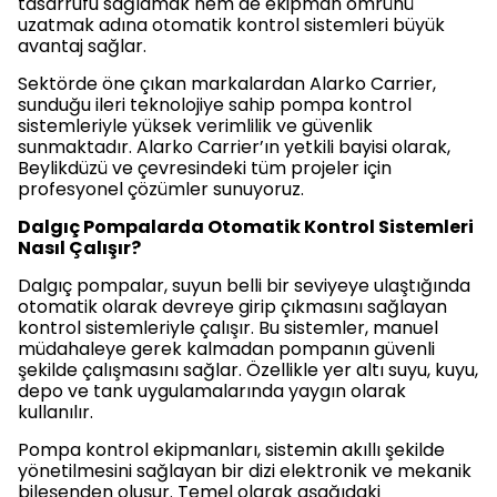
tasarrufu sağlamak hem de ekipman ömrünü
uzatmak adına otomatik kontrol sistemleri büyük
avantaj sağlar.
Sektörde öne çıkan markalardan Alarko Carrier,
sunduğu ileri teknolojiye sahip pompa kontrol
sistemleriyle yüksek verimlilik ve güvenlik
sunmaktadır. Alarko Carrier’ın yetkili bayisi olarak,
Beylikdüzü ve çevresindeki tüm projeler için
profesyonel çözümler sunuyoruz.
Dalgıç Pompalarda Otomatik Kontrol Sistemleri
Nasıl Çalışır?
Dalgıç pompalar, suyun belli bir seviyeye ulaştığında
otomatik olarak devreye girip çıkmasını sağlayan
kontrol sistemleriyle çalışır. Bu sistemler, manuel
müdahaleye gerek kalmadan pompanın güvenli
şekilde çalışmasını sağlar. Özellikle yer altı suyu, kuyu,
depo ve tank uygulamalarında yaygın olarak
kullanılır.
Pompa kontrol ekipmanları, sistemin akıllı şekilde
yönetilmesini sağlayan bir dizi elektronik ve mekanik
bileşenden oluşur. Temel olarak aşağıdaki