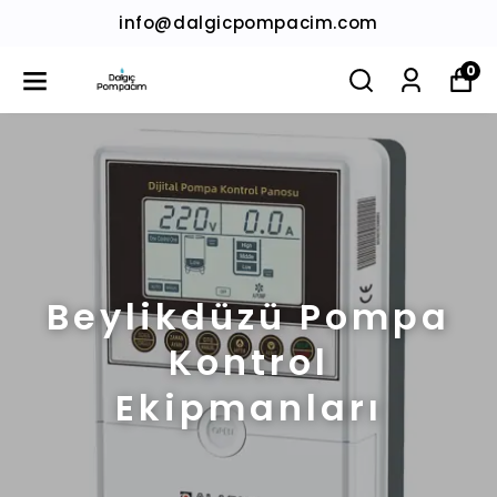
info@dalgicpompacim.com
0
Beylikdüzü Pompa
Kontrol
Ekipmanları