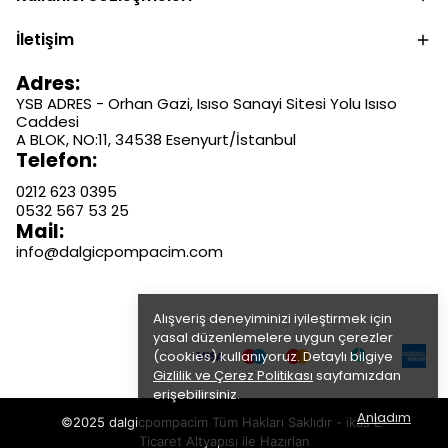
İletişim
Adres:
YSB ADRES - Orhan Gazi, Isıso Sanayi Sitesi Yolu Isıso
Caddesi
A BLOK, NO:11, 34538 Esenyurt/İstanbul
Telefon:
0212 623 0395
0532 567 53 25
Mail:
info@dalgicpompacim.com
Alışveriş deneyiminizi iyileştirmek için
yasal düzenlemelere uygun çerezler
(cookies) kullanıyoruz. Detaylı bilgiye
Gizlilik ve Çerez Politikası
sayfamızdan
erişebilirsiniz.
Anladım
©2025 dalgicpompacim Tüm Hakları Saklıdır - ikas E-
Ticaret
Altyapısı ile Hazırlan