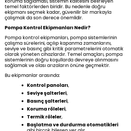
koruma sağlaması, sistemin kalitesini belirleyen
temel faktörlerden biridir. Bu nedenle doğru
ekipmanı seçmek kadar, güvenilir bir markayla
çalışmak da son derece önemlidir.
Pompa Kontrol Ekipmanları Nedir?
Pompa kontrol ekipmanları, pompa sistemlerinin
çalışma sürelerini, açılıp kapanma zamanlarını,
seviye ve basınç gibi kritik parametrelerini otomatik
olarak yöneten cihazlardır. Temel amaçları, pompa
sistemlerinin doğru koşullarda devreye alınmasını
sağlamak ve olası arızaların önüne geçmektir.
Bu ekipmanlar arasında:
Kontrol panoları
,
Seviye şalterleri
,
Basınç şalterleri
,
Koruma röleleri
,
Termik röleler
,
Başlatma ve durdurma otomatikleri
gibi birçok bileşen yer alır.