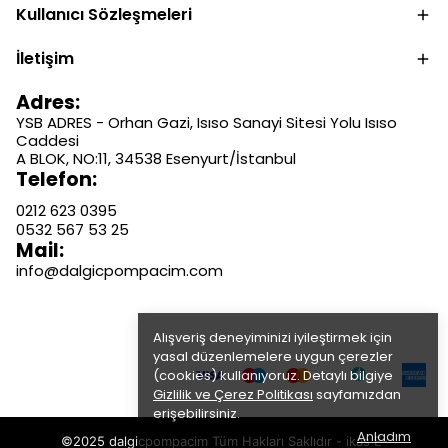
Kullanıcı Sözleşmeleri
İletişim
Adres:
YSB ADRES - Orhan Gazi, Isıso Sanayi Sitesi Yolu Isıso
Caddesi
A BLOK, NO:11, 34538 Esenyurt/İstanbul
Telefon:
0212 623 0395
0532 567 53 25
Mail:
info@dalgicpompacim.com
Alışveriş deneyiminizi iyileştirmek için
yasal düzenlemelere uygun çerezler
(cookies) kullanıyoruz. Detaylı bilgiye
Gizlilik ve Çerez Politikası
sayfamızdan
erişebilirsiniz.
Anladım
©2025 dalgicpompacim Tüm Hakları Saklıdır - ikas E-