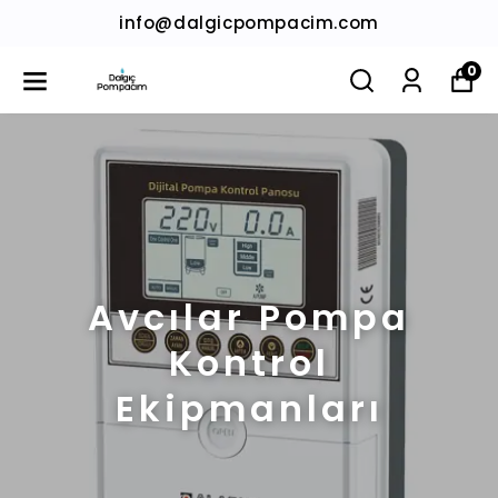
info@dalgicpompacim.com
0
Avcılar Pompa
Kontrol
Ekipmanları