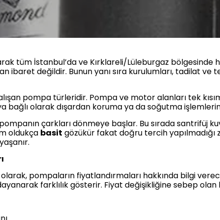
rak tüm İstanbul’da ve Kırklareli/Lüleburgaz bölgesinde 
 ibaret değildir. Bunun yanı sıra kurulumları, tadilat ve
lışan pompa türleridir. Pompa ve motor alanları tek kısı
 yapıya bağlı olarak dışardan koruma ya da soğutma işlemler
ompanın çarkları dönmeye başlar. Bu sırada santrifüj kuvv
tem oldukça
basit
gözükür fakat doğru tercih yapılmadığı
 yaşanır.
ı
ı
olarak, pompaların fiyatlandırmaları hakkında bilgi verec
yanarak farklılık gösterir. Fiyat değişikliğine sebep olan 
nı