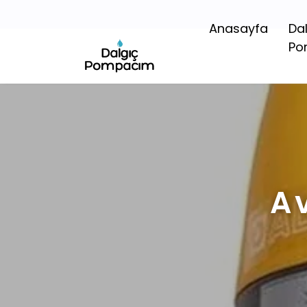
Anasayfa
Da
Po
A