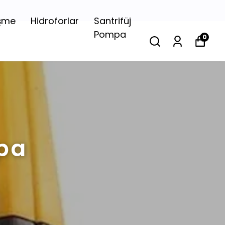
şme
Hidroforlar
Santrifüj
Pompa
0
pa