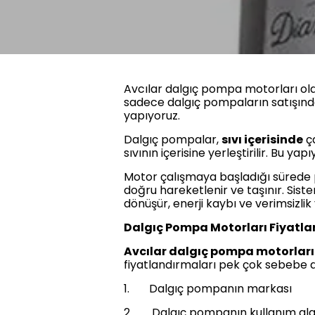
Avcılar dalgıç pompa motorları ola
sadece dalgıç pompaların satışından
yapıyoruz.
Dalgıç pompalar,
sıvı içerisinde
ça
sıvının içerisine yerleştirilir. Bu
Motor çalışmaya başladığı sürede p
doğru hareketlenir ve taşınır. Sis
dönüşür, enerji kaybı ve verimsizlik
Dalgıç Pompa Motorları Fiyatlar
Avcılar dalgıç pompa motorlar
fiyatlandırmaları pek çok sebebe da
1. Dalgıç pompanın markası
2. Dalgıç pompanın kullanım ala