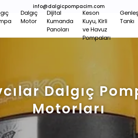
info@dalgicpompacim.com
lgıç
Dalgıç
Dijital
Keson
Genle
mpa
Motor
Kumanda
Kuyu, Kirli
Tankı
Panoları
ve Havuz
Pompaları
vcılar Dalgıç Pom
Motorları