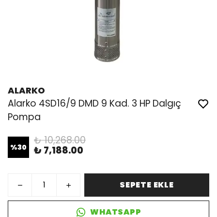
ALARKO
Alarko 4SD16/9 DMD 9 Kad. 3 HP Dalgıç
Pompa
₺ 10,268.00
%
30
₺ 7,188.00
SEPETE EKLE
WHATSAPP