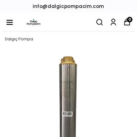
info@dalgicpompacim.com
0
Dalgıç Pompa