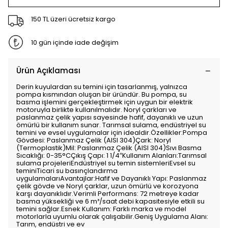
150 TL üzeri ücretsiz kargo
10 gün içinde iade değişim
Ürün Açıklaması
Derin kuyulardan su temini için tasarlanmış, yalnızca
pompa kısmından oluşan bir üründür. Bu pompa, su
basma işlemini gerçekleştirmek için uygun bir elektrik
motoruyla birlikte kullanılmalıdır. Noryl çarkları ve
paslanmaz çelik yapısı sayesinde hafif, dayanıklı ve uzun
ömürlü bir kullanım sunar. Tarımsal sulama, endüstriyel su
temini ve evsel uygulamalar için idealdir.Özellikler:Pompa
Gövdesi: Paslanmaz Çelik (AISI 304)Çark: Noryl
(Termoplastik)Mil: Paslanmaz Çelik (AISI 304)Sıvı Basma
Sıcaklığı: 0-35°CÇıkış Çapı: 1 1/4″Kullanım Alanları:Tarımsal
sulama projeleriEndüstriyel su temin sistemleriEvsel su
teminiTicari su basınçlandırma
uygulamalarıAvantajlar:Hafif ve Dayanıklı Yapı: Paslanmaz
çelik gövde ve Noryl çarklar, uzun ömürlü ve korozyona
karşı dayanıklıdır.Verimli Performans: 72 metreye kadar
basma yüksekliği ve 6 m³/saat debi kapasitesiyle etkili su
temini sağlar.Esnek Kullanım: Farklı marka ve model
motorlarla uyumlu olarak çalışabilir.Geniş Uygulama Alanı:
Tarım, endüstri ve ev